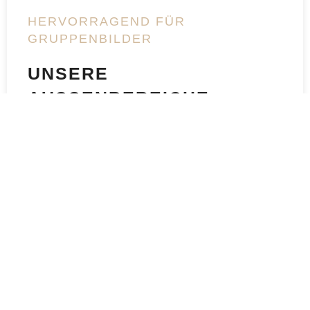
HERVORRAGEND FÜR
GRUPPENBILDER
UNSERE
AUSSENBEREICHE
Stoßen Sie mit ihren Liebsten bei einem Glas
Sekt oder Champagner auf der großen
Panoramaterrasse auf das gemeinsame Glück
an. Das herzliche Tanzhaus-Team unterstützt
Sie bei der Vorbereitung und Planung. Die
großzügigen Außenbereiche laden nicht nur
die Raucher zum Verweilen ein, auch allen
anderen Gästen werden der Ausblick und das
Ambiente gefallen.